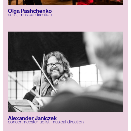
Olga Pashchenko
solist
,
musical direction
Alexander Janiczek
concertmeester
,
solist
,
musical direction