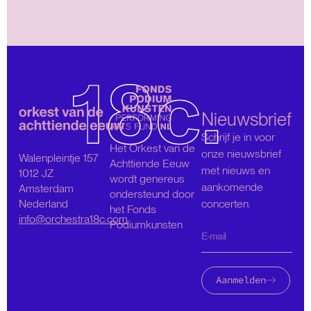
Nieuwsbrief
Schrijf je in voor
Het Orkest van de
onze nieuwsbrief
Walenpleintje 157
Achttiende Eeuw
met nieuws en
1012 JZ
wordt genereus
aankomende
Amsterdam
ondersteund door
Nederland
concerten.
het Fonds
info@orchestra18c.com
Podiumkunsten
Aanmelden