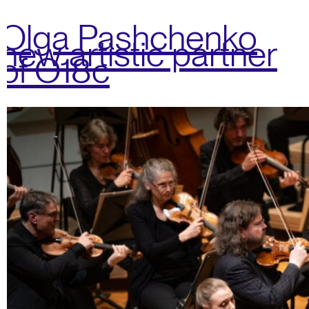
Olga Pashchenko
new artistic partner
of O18c