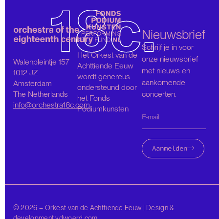
Nieuwsbrief
Schrijf je in voor
Het Orkest van de
onze nieuwsbrief
Walenpleintje 157
Achttiende Eeuw
met nieuws en
1012 JZ
wordt genereus
aankomende
Amsterdam
ondersteund door
The Netherlands
concerten.
het Fonds
info@orchestra18c.com
Podiumkunsten
Aanmelden
© 2026 – Orkest van de Achttiende Eeuw | Design &
development
vdwoerd.com
.