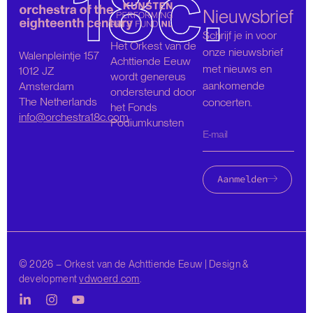
Nieuwsbrief
Schrijf je in voor
Het Orkest van de
onze nieuwsbrief
Walenpleintje 157
Achttiende Eeuw
met nieuws en
1012 JZ
wordt genereus
aankomende
Amsterdam
ondersteund door
The Netherlands
concerten.
het Fonds
info@orchestra18c.com
Podiumkunsten
Aanmelden
© 2026 – Orkest van de Achttiende Eeuw | Design &
development
vdwoerd.com
.