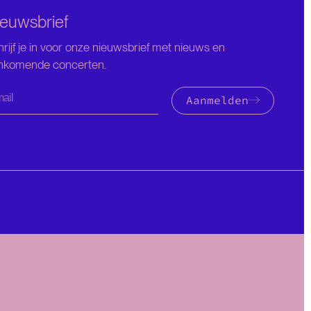
euwsbrief
rijf je in voor onze nieuwsbrief met nieuws en
nkomende concerten.
Aanmelden