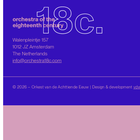
Walenpleintje 157
1012 JZ Amsterdam
The Netherlands
info@orchestra18c.com
© 2026 – Orkest van de Achttiende Eeuw | Design & development
vd