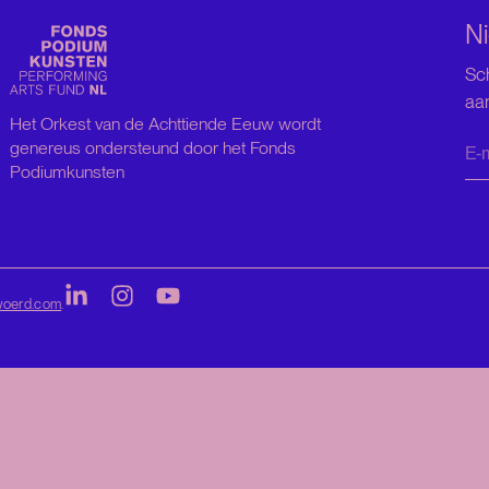
Ni
Sch
aa
Het Orkest van de Achttiende Eeuw wordt
genereus ondersteund door het Fonds
Podiumkunsten
woerd.com
.