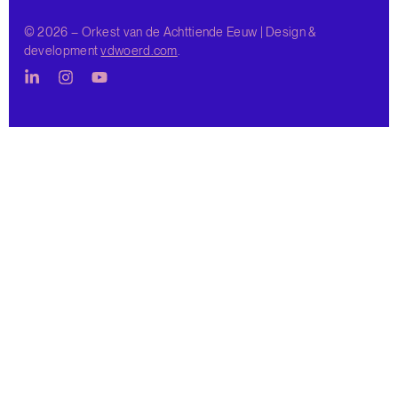
© 2026 – Orkest van de Achttiende Eeuw | Design &
development
vdwoerd.com
.