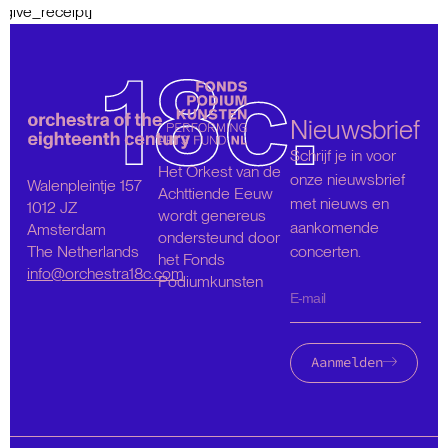
[give_receipt]
Nieuwsbrief
Schrijf je in voor
Het Orkest van de
onze nieuwsbrief
Walenpleintje 157
Achttiende Eeuw
met nieuws en
1012 JZ
wordt genereus
aankomende
Amsterdam
ondersteund door
The Netherlands
concerten.
het Fonds
info@orchestra18c.com
Podiumkunsten
Aanmelden