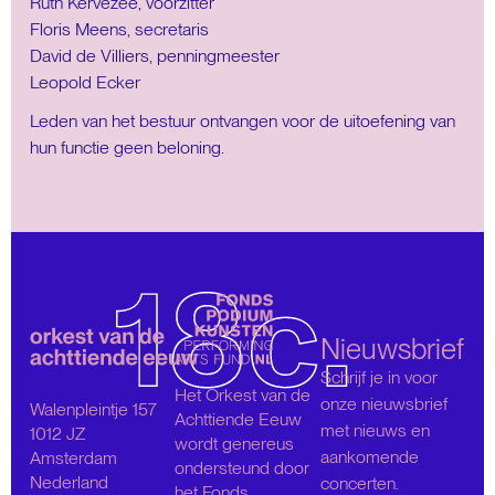
Ruth Kervezee, voorzitter
Floris Meens, secretaris
David de Villiers, penningmeester
Leopold Ecker
Leden van het bestuur ontvangen voor de uitoefening van
hun functie geen beloning.
Nieuwsbrief
Schrijf je in voor
Het Orkest van de
onze nieuwsbrief
Walenpleintje 157
Achttiende Eeuw
met nieuws en
1012 JZ
wordt genereus
aankomende
Amsterdam
ondersteund door
Nederland
concerten.
het Fonds