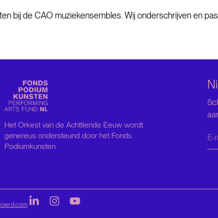
ten bij de CAO muziekensembles. Wij onderschrijven en pas
NL
EN
Ni
Sch
aa
Het Orkest van de Achttiende Eeuw wordt
genereus ondersteund door het Fonds
Podiumkunsten
woerd.com
.