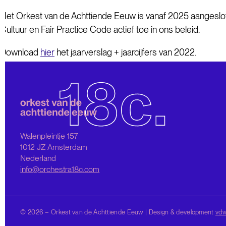
Het Orkest van de Achttiende Eeuw is vanaf 2025 aangeslo
Cultuur en Fair Practice Code actief toe in ons beleid.
Download
hier
het jaarverslag + jaarcijfers van 2022.
Walenpleintje 157
1012 JZ Amsterdam
Nederland
info@orchestra18c.com
© 2026 – Orkest van de Achttiende Eeuw | Design & development
vd