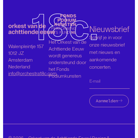
Nieuwsbrief
Schrijf je in voor
Het Orkest van de
onze nieuwsbrief
Walenpleintje 157
Achttiende Eeuw
met nieuws en
1012 JZ
wordt genereus
aankomende
Amsterdam
ondersteund door
Nederland
concerten.
het Fonds
info@orchestra18c.com
Podiumkunsten
Aanmelden