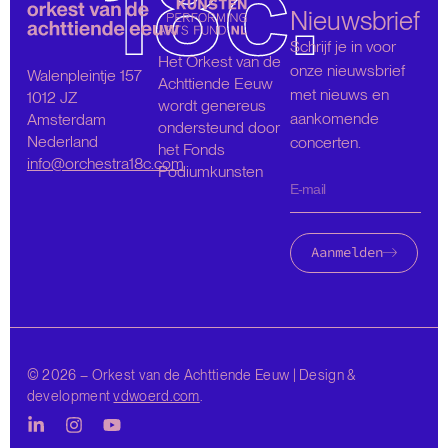
Nieuwsbrief
Schrijf je in voor
Het Orkest van de
onze nieuwsbrief
Walenpleintje 157
Achttiende Eeuw
met nieuws en
1012 JZ
wordt genereus
aankomende
Amsterdam
ondersteund door
Nederland
concerten.
het Fonds
info@orchestra18c.com
Podiumkunsten
Aanmelden
© 2026 – Orkest van de Achttiende Eeuw | Design &
development
vdwoerd.com
.