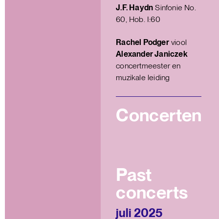
J.F. Haydn
Sinfonie No.
60, Hob. I:60
Rachel Podger
viool
Alexander Janiczek
concertmeester en
muzikale leiding
Concerten
Past
concerts
juli 2025