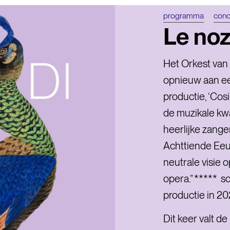
programma
conc
NL
EN
Le noz
Het Orkest van 
opnieuw aan ee
productie, ‘Cos
de muzikale kwa
heerlijke zange
Achttiende Eeuw
neutrale visie 
opera.” ***** s
productie in 20
Dit keer valt d